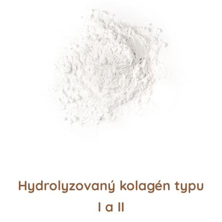
Hydrolyzovaný kolagén typu
I a II