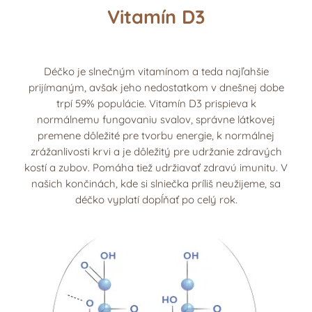
Vitamín D3
Déčko je slnečným vitamínom a teda najľahšie
prijímaným, avšak jeho nedostatkom v dnešnej dobe
trpí 59% populácie. Vitamín D3 prispieva k
normálnemu fungovaniu svalov, správne látkovej
premene dôležité pre tvorbu energie, k normálnej
zrážanlivosti krvi a je dôležitý pre udržanie zdravých
kostí a zubov. Pomáha tiež udržiavať zdravú imunitu. V
našich končinách, kde si slniečka príliš neužijeme, sa
déčko vyplatí dopĺňať po celý rok.