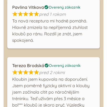
Pavlina Vitkova
Overený zákazník
pred 1 rokom
Ta nová receptura mi hodně pomáhá.
Hlavně zmizela ta nepříjemná ztuhlost
kloubů po ránu. Rozdíl je znát, jsem
spokojená.
Tereza Brodská
Overený zákazník
pred 2 rokmi
Kloubin jsem kupovala na doporučení.
Jsem poměrně fyzicky aktivní a klouby
jsem začínala cítit po náročnějším
tréninku. Teď užívám přes 3 měsíce a
bol*** kloubů je skoro pryč. Výsledky