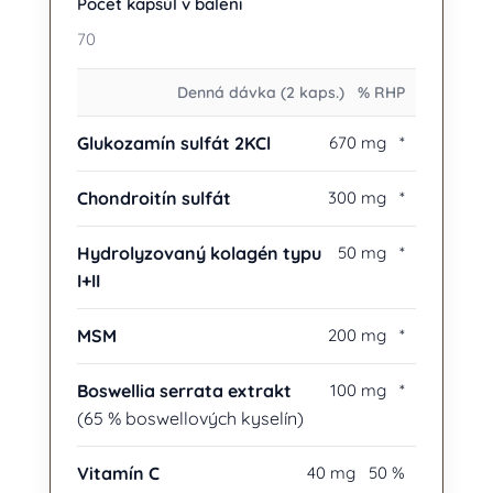
Počet kapsúl v balení
70
Denná dávka (2 kaps.)
% RHP
Glukozamín sulfát 2KCl
670 mg
*
Chondroitín sulfát
300 mg
*
Hydrolyzovaný kolagén typu
50 mg
*
I+II
MSM
200 mg
*
Boswellia serrata extrakt
100 mg
*
(65 % boswellových kyselín)
Vitamín C
40 mg
50 %