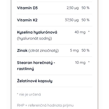
Vitamín D3
2,50 µg
50 %
Vitamín K2
37,50 µg
50 %
Kyselina hyalurónová
40 mg
*
(hyaluronát sodný)
Zinok
(citrát zinočnatý)
5 mg
50 %
Stearan horečnatý -
10 mg
*
rastlinný
Želatínové kapsuly
* nie je určená
RHP = referenčná hodnota príjmu