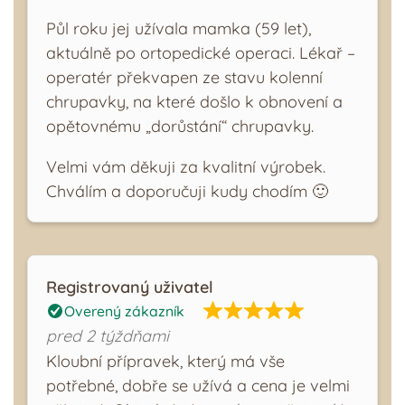
Půl roku jej užívala mamka (59 let),
aktuálně po ortopedické operaci. Lékař –
operatér překvapen ze stavu kolenní
chrupavky, na které došlo k obnovení a
opětovnému „dorůstání“ chrupavky.
Velmi vám děkuji za kvalitní výrobek.
Chválím a doporučuji kudy chodím 🙂
Registrovaný uživatel
Overený zákazník
pred 2 týždňami
Kloubní přípravek, který má vše
potřebné, dobře se užívá a cena je velmi