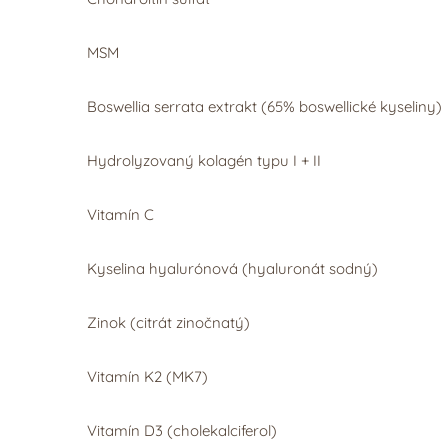
MSM
Boswellia serrata extrakt (65% boswellické kyseliny)
Hydrolyzovaný kolagén typu I + II
Vitamín C
Kyselina hyalurónová (hyaluronát sodný)
Zinok (citrát zinočnatý)
Vitamín K2 (MK7)
Vitamín D3 (cholekalciferol)