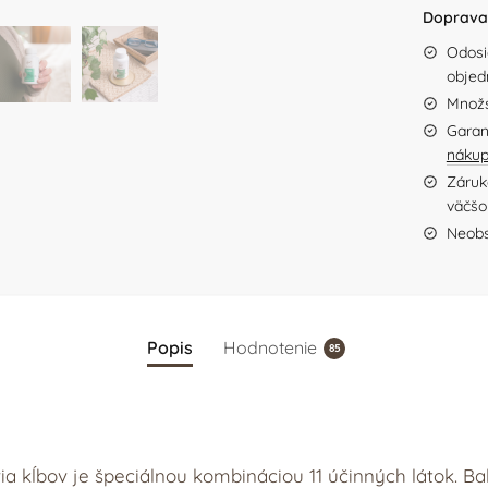
Doprava 
Odosi
objed
Množs
Garan
náku
Záruka
väčšo
Neobs
Popis
Hodnotenie
85
kĺbov je špeciálnou kombináciou 11 účinných látok. Bale