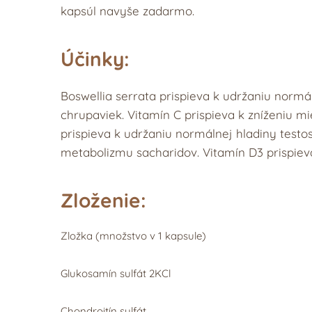
kapsúl navyše zadarmo.
Účinky:
Boswellia serrata prispieva k udržaniu normá
chrupaviek. Vitamín C prispieva k zníženiu m
prispieva k udržaniu normálnej hladiny testo
metabolizmu sacharidov. Vitamín D3 prispieva
Zloženie:
Zložka (množstvo v 1 kapsule)
Glukosamín sulfát 2KCl
Chondroitín sulfát