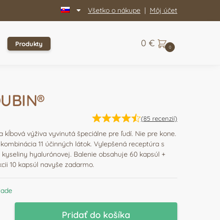
Všetko o nákupe
|
Môj účet
0
€
Produkty
0
UBIN®
(
85
recenzií)
a kĺbová výživa vyvinutá špeciálne pre ľudí. Nie pre kone.
kombinácia 11 účinných látok. Vylepšená receptúra s
kyseliny hyalurónovej. Balenie obsahuje 60 kapsúl +
kcii 10 kapsúl navyše zadarmo.
lade
vo
Pridať do košíka
N®