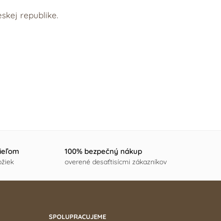
skej republike.
cieľom
100% bezpečný nákup
ožiek
overené desaťtisícmi zákazníkov
SPOLUPRACUJEME