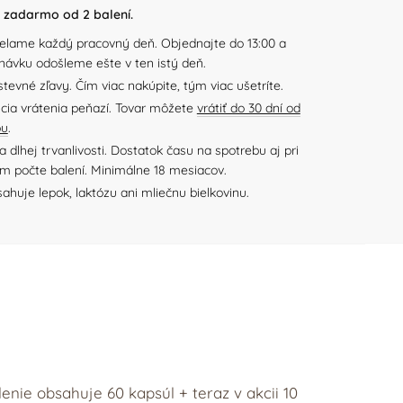
zadarmo od 2 balení.
elame každý pracovný deň. Objednajte do 13:00 a
návku odošleme ešte v ten istý deň.
tevné zľavy. Čím viac nakúpite, tým viac ušetríte.
cia vrátenia peňazí. Tovar môžete
vrátiť do 30 dní od
pu
.
 dlhej trvanlivosti. Dostatok času na spotrebu aj pri
m počte balení. Minimálne 18 mesiacov.
ahuje lepok, laktózu ani mliečnu bielkovinu.
nie obsahuje 60 kapsúl + teraz v akcii 10