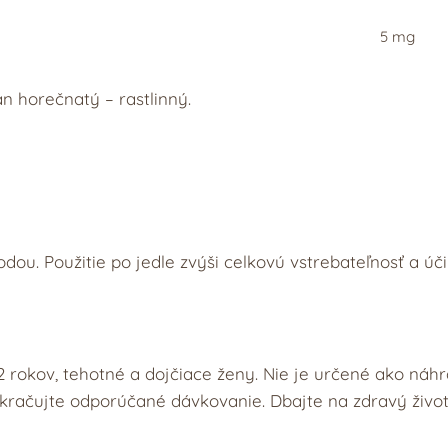
5 mg
an horečnatý – rastlinný.
odou. Použitie po jedle zvýši celkovú vstrebateľnosť a úči
2 rokov, tehotné a dojčiace ženy. Nie je určené ako náhr
prekračujte odporúčané dávkovanie. Dbajte na zdravý živo