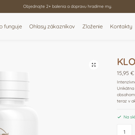
Objednajte 2+ balenia a dopravu hradíme my.
o funguje
Ohlasy zákazníkov
Zloženie
Kontakty
KLO
🔍
15,95
€
Intenzívn
Unikátna 
obsahom 
teraz v a
Na sk
množst
KLOUBI