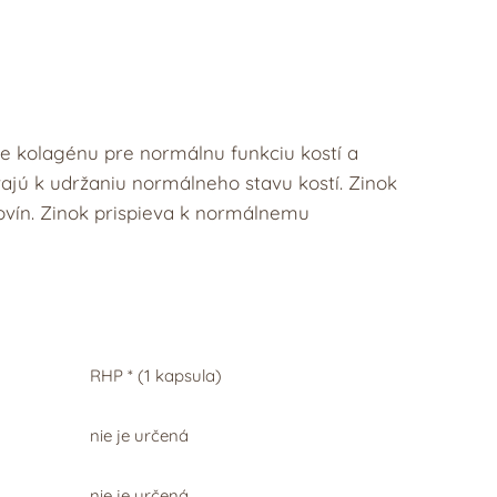
be kolagénu pre normálnu funkciu kostí a
vajú k udržaniu normálneho stavu kostí. Zinok
kovín. Zinok prispieva k normálnemu
RHP * (1 kapsula)
nie je určená
nie je určená