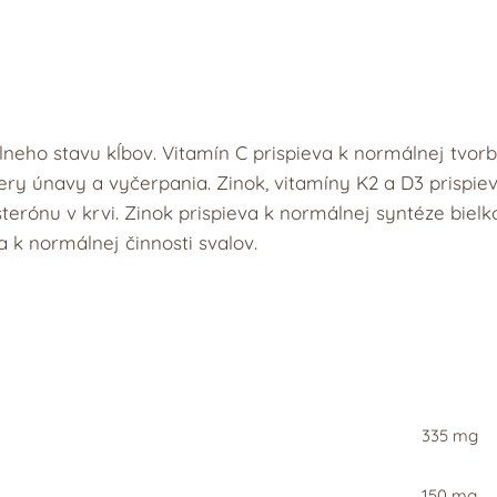
lneho stavu kĺbov. Vitamín C prispieva k normálnej tvor
iery únavy a vyčerpania. Zinok, vitamíny K2 a D3 prispie
sterónu v krvi. Zinok prispieva k normálnej syntéze biel
 k normálnej činnosti svalov.
335 mg
150 mg