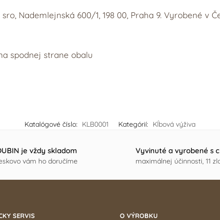
sro, Nademlejnská 600/1, 198 00, Praha 9. Vyrobené v Če
a spodnej strane obalu
Katalógové číslo:
KLB0001
Kategórií:
Kĺbová výživa
UBIN je vždy skladom
Vyvinuté a vyrobené s 
leskovo vám ho doručíme
maximálnej účinnosti, 11 zl
CKY SERVIS
O VÝROBKU