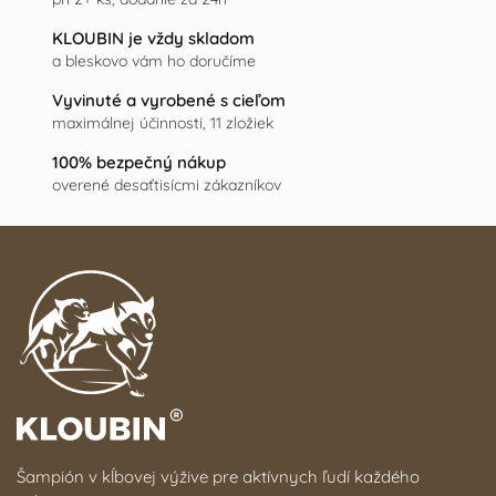
KLOUBIN je vždy skladom
a bleskovo vám ho doručíme
Vyvinuté a vyrobené s cieľom
maximálnej účinnosti, 11 zložiek
100% bezpečný nákup
overené desaťtisícmi zákazníkov
Šampión v kĺbovej výžive pre aktívnych ľudí každého