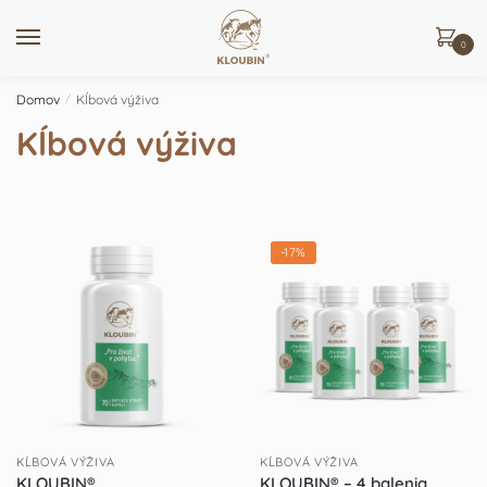
Skip
Skip
to
to
0
navigation
content
Domov
/
Kĺbová výživa
Kĺbová výživa
-17%
KĹBOVÁ VÝŽIVA
KĹBOVÁ VÝŽIVA
KLOUBIN®
KLOUBIN® – 4 balenia