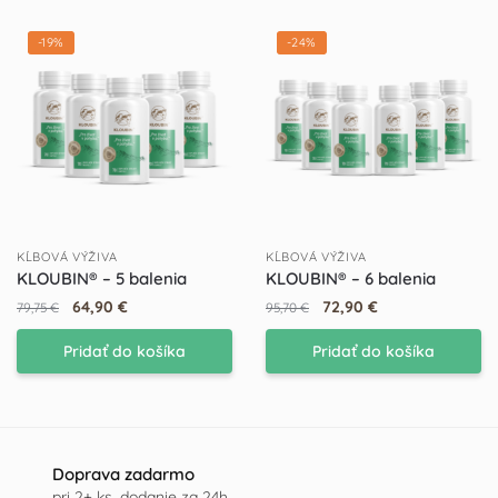
-19%
-24%
KĹBOVÁ VÝŽIVA
KĹBOVÁ VÝŽIVA
KLOUBIN® – 5 balenia
KLOUBIN® – 6 balenia
64,90
€
72,90
€
79,75
€
95,70
€
Pridať do košíka
Pridať do košíka
Doprava zadarmo
pri 2+ ks, dodanie za 24h