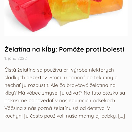
Želatína na kĺby: Pomôže proti bolesti
1. júna 2022
Čistá želatína sa používa pri výrobe niektorých
sladkých dezertov. Stačí ju ponoriť do tekutiny a
nechať ju rozpustiť. Ale čo bravčová želatína na
kĺby? Má vôbec zmysel ju užívať? Na túto otázku sa
pokúsime odpovedať v nasledujúcich odsekoch.
Väčšina z nás pozná želatínu už od detstva. V
kuchyni ju často používali naše mamy aj babky. […]