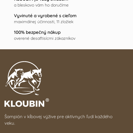
a bleskovo vám ho doručíme
Vyvinuté a vyrobené s cieľom
maximálnej účinnosti, 11 zložiek
100% bezpečný nákup
overené desaťtisícmi zákazníkov
Šampión v kĺbovej výžive pre aktívnych ľudí každého
veku.