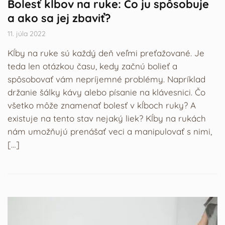
Bolesť kĺbov na ruke: Čo ju spôsobuje
a ako sa jej zbaviť?
11. júla 2022
Kĺby na ruke sú každý deň veľmi preťažované. Je
teda len otázkou času, kedy začnú bolieť a
spôsobovať vám nepríjemné problémy. Napríklad
držanie šálky kávy alebo písanie na klávesnici. Čo
všetko môže znamenať bolesť v kĺboch ruky? A
existuje na tento stav nejaký liek? Kĺby na rukách
nám umožňujú prenášať veci a manipulovať s nimi,
[…]