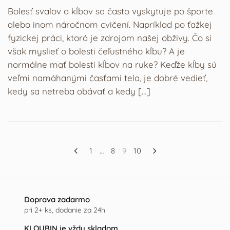
Bolesť svalov a kĺbov sa často vyskytuje po športe
alebo inom náročnom cvičení. Napríklad po ťažkej
fyzickej práci, ktorá je zdrojom našej obživy. Čo si
však myslieť o bolesti čeľustného kĺbu? A je
normálne mať bolesti kĺbov na ruke? Keďže kĺby sú
veľmi namáhanými časťami tela, je dobré vedieť,
kedy sa netreba obávať a kedy […]
Navigácia
1
…
8
9
10
v
článkoch
Doprava zadarmo
pri 2+ ks, dodanie za 24h
KLOUBIN je vždy skladom