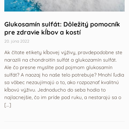
Glukosamín sulfát: Dôležitý pomocník
pre zdravie kĺbov a kostí
20. júna 2022
Ak čítate etikety kĺbovej výživy, pravdepodobne ste
narazili na chondroitín sulfát a glukozamín sulfát.
Ale čo presne myslíte pod pojmom glukosamín
sulfát? A naozaj ho naše telo potrebuje? Mnohí ľudia
sa vôbec nezaujímajú o to, ako rozpoznať kvalitnú
kĺbovú výživu. Jednoducho do seba hodia to
najlacnejšie, čo im príde pod ruku, a nestarajú sa o
[…]