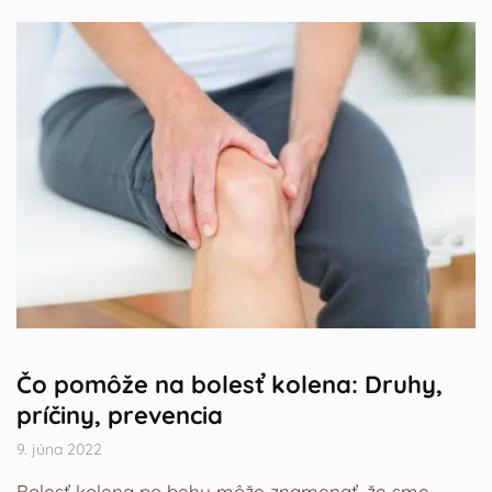
Čo pomôže na bolesť kolena: Druhy,
príčiny, prevencia
9. júna 2022
Bolesť kolena po behu môže znamenať, že sme