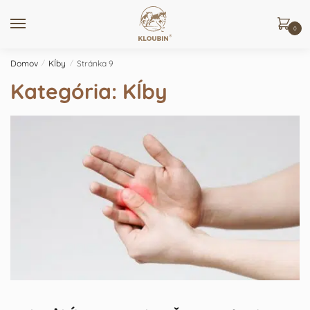
Skip
Skip
to
to
0
navigation
content
Domov
/
Kĺby
/
Stránka 9
Kategória:
Kĺby