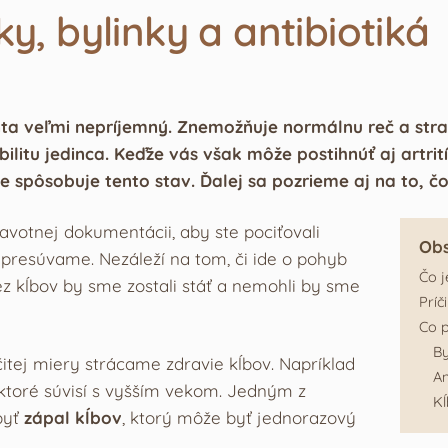
y, bylinky a antibiotiká
nta veľmi nepríjemný. Znemožňuje normálnu reč a str
bilitu jedinca. Keďže vás však môže postihnúť aj art
jšie spôsobuje tento stav. Ďalej sa pozrieme aj na to
avotnej dokumentácii, aby ste pociťovali
Ob
 presúvame. Nezáleží na tom, či ide o pohyb
Čo j
z kĺbov by sme zostali stáť a nemohli by sme
Príč
Co 
By
čitej miery strácame zdravie kĺbov. Napríklad
An
 ktoré súvisí s vyšším vekom. Jedným z
Kĺ
byť
zápal kĺbov
, ktorý môže byť jednorazový