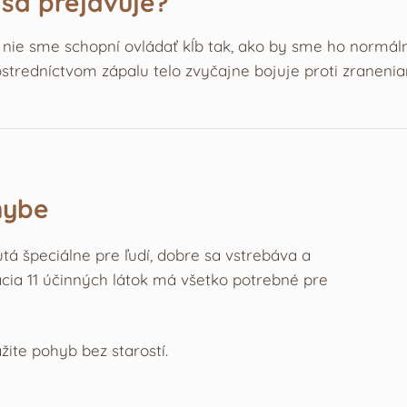
 sa prejavuje?
e nie sme schopní ovládať kĺb tak, ako by sme ho normál
ostredníctvom zápalu telo zvyčajne bojuje proti zraneni
hybe
utá špeciálne pre ľudí, dobre sa vstrebáva a
cia 11 účinných látok má všetko potrebné pre
žite pohyb bez starostí.