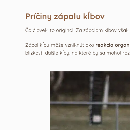
Príčiny zápalu kĺbov
Čo človek, to originál. Za zápalom kĺbov však 
Zápal kĺbu môže vzniknúť ako
reakcia organ
blízkosti ďalšie kĺby, na ktoré by sa mohol roz