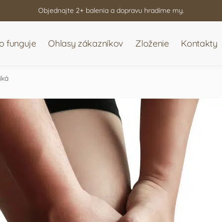
Objednajte 2+ balenia a dopravu hradíme my.
o funguje
Ohlasy zákazníkov
Zloženie
Kontakty
iká