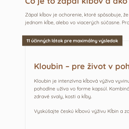
Čo je to zápal kĺbov a ako
Zápal kĺbov je ochorenie, ktoré spôsobuje, ž
jednom kĺbe, alebo vo viacerých súčasne. Pr
11 účinných látok pre maximálny výsledok
Kloubin – pre život v po
Kloubin je intenzívna kĺbová výživa vyvin
pohodlne užíva vo forme kapsúl. Kombiná
zdravé svaly, kosti a kĺby.
Vyskúšajte českú kĺbovú výživu Kĺbin a za