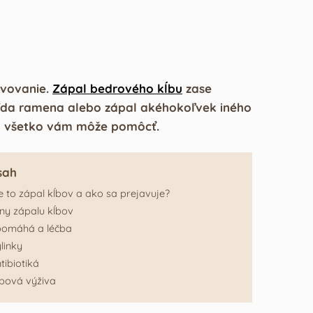
avovanie.
Zápal bedrového kĺbu
zase
ritída ramena alebo zápal akéhokoľvek iného
, čo všetko vám môže pomôcť.
sah
e to zápal kĺbov a ako sa prejavuje?
iny zápalu kĺbov
pomáhá a léčba
linky
tibiotiká
bová výživa