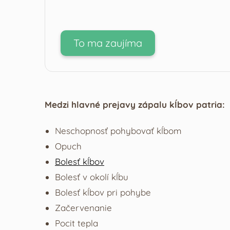
To ma zaujíma
Medzi hlavné prejavy zápalu kĺbov patria:
Neschopnosť pohybovať kĺbom
Opuch
Bolesť kĺbov
Bolesť v okolí kĺbu
Bolesť kĺbov pri pohybe
Začervenanie
Pocit tepla