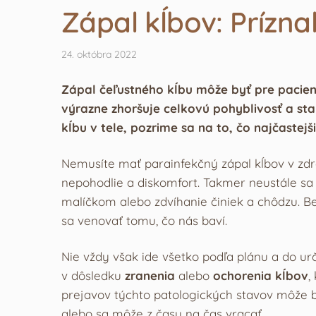
Zápal kĺbov: Príznak
24. októbra 2022
Zápal čeľustného kĺbu môže byť pre pacie
výrazne zhoršuje celkovú pohyblivosť a sta
kĺbu v tele, pozrime sa na to, čo najčaste
Nemusíte mať parainfekčný zápal kĺbov v zdr
nepohodlie a diskomfort. Takmer neustále sa
malíčkom alebo zdvíhanie činiek a chôdzu. Be
sa venovať tomu, čo nás baví.
Nie vždy však ide všetko podľa plánu a do ur
v dôsledku
zranenia
alebo
ochorenia kĺbov
,
prejavov týchto patologických stavov môže 
alebo sa môže z času na čas vracať.