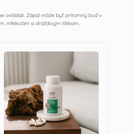
ne ovládali. Zápal môže byť prítomný buď v
am, infekciám a dráždivým látkam.