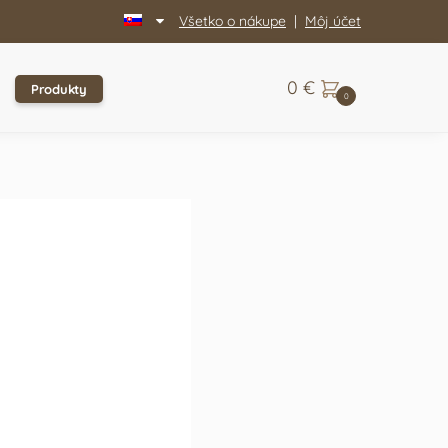
Všetko o nákupe
|
Môj účet
0
€
Produkty
0