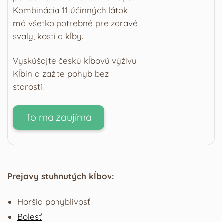
Kombinácia 11 účinných látok
má všetko potrebné pre zdravé
svaly, kosti a kĺby.
Vyskúšajte českú kĺbovú výživu
Kĺbin a zažite pohyb bez
starostí.
To ma zaujíma
Prejavy stuhnutých kĺbov:
Horšia pohyblivosť
Bolesť