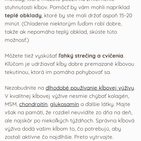
stuhnutosti kĺbov. Pomôcť by vám mohli napríklad
teplé obklady
, ktoré by ste mali držať aspoň 15-20
minút. (Chladenie niektorým ľuďom robí dobre,
takže ak nepomáha teplý obklad, skúste túto
možnosť.)
Môžete tiež vyskúšať
ľahký strečing a cvičenia
.
Kľúčom je udržiavať kĺby dobre premazané kĺbovou
tekutinou, ktorá im pomáha pohybovať sa.
Nezabudnite na
dlhodobé používanie kĺbovej výživy
.
V kvalitnej kĺbovej výžive nesmie chýbať kolagén,
MSM,
chondroitín
,
glukosamín
a ďalšie látky. Majte
však na pamäti, že rozdiel neuvidíte zo dňa na deň,
ale najskôr po niekoľkých týždňoch. Správna kĺbová
výživa dodá vašim kĺbom to, čo potrebujú, aby
zostali aktívne čo najdlhšie. Preto vytrvajte.