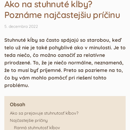
Ako na stuhnuté kĺby?
Poznáme najčastejšiu príčinu
5. decembra 2022
Stuhnuté kĺby sa často spájajú so starobou, keď
telo už nie je také pohyblivé ako v minulosti. Je to
teda niečo, čo možno označiť za relatívne
prirodzené. To, že je niečo normálne, neznamená,
že to musí byť príjemné. Preto sa pozrieme na to,
čo by vám mohlo pomôcť pri riešení tohto
problému.
Obsah
Ako sa prejavuje stuhnutosť kĺbov?
Najčastejšie príčiny
Ranná stuhnutosť kĺbov