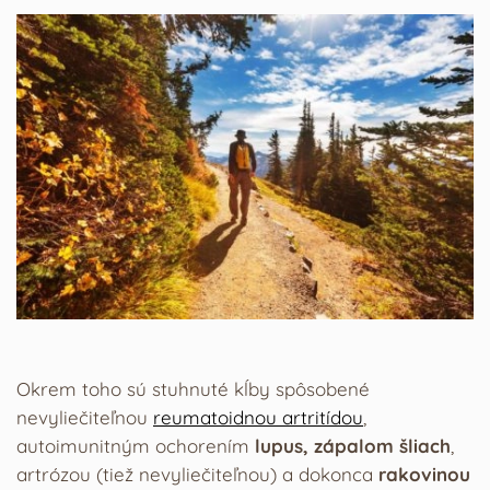
Okrem toho sú stuhnuté kĺby spôsobené
nevyliečiteľnou
reumatoidnou artritídou
,
autoimunitným ochorením
lupus, zápalom šliach
,
artrózou (tiež nevyliečiteľnou) a dokonca
rakovinou