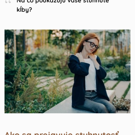
Na čo poukazujú vaše stuhnuté
kĺby?
Ako sa prejavuje stuhnutosť