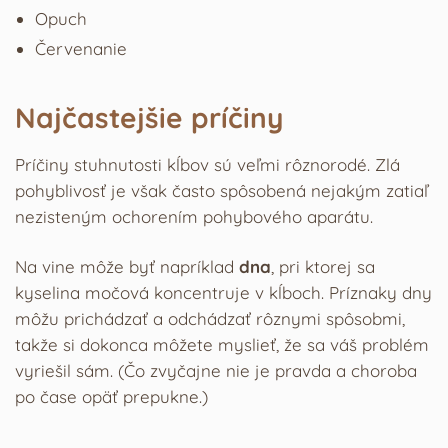
Opuch
Červenanie
Najčastejšie príčiny
Príčiny stuhnutosti kĺbov sú veľmi rôznorodé. Zlá
pohyblivosť je však často spôsobená nejakým zatiaľ
nezisteným ochorením pohybového aparátu.
Na vine môže byť napríklad
dna
, pri ktorej sa
kyselina močová koncentruje v kĺboch. Príznaky dny
môžu prichádzať a odchádzať rôznymi spôsobmi,
takže si dokonca môžete myslieť, že sa váš problém
vyriešil sám. (Čo zvyčajne nie je pravda a choroba
po čase opäť prepukne.)