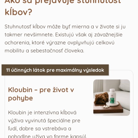
kĺbov?
Stuhnutosť kĺbov môže byť mierna a v živote si ju
takmer nevšimnete. Existujú však aj závažnejšie
ochorenia, ktoré výrazne ovplyvňujú celkovú
mobilitu a sebestačnosť človeka.
11 účinných látok pre maximálny výsledok
Kloubin – pre život v
pohybe
Kloubin je intenzívna kĺbová
výživa vyvinutá špeciálne pre
ľudí, dobre sa vstrebáva a
pohodlne užíva vo forme kapsúl.