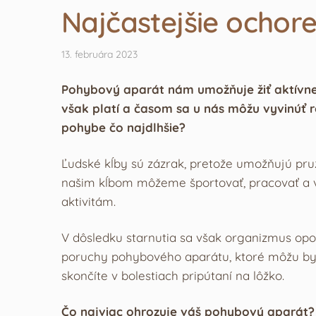
Najčastejšie ochore
13. februára 2023
Pohybový aparát nám umožňuje žiť aktívne.
však platí a časom sa u nás môžu vyvinúť r
pohybe čo najdlhšie?
Ľudské kĺby sú zázrak, pretože umožňujú pru
našim kĺbom môžeme športovať, pracovať a
aktivitám.
V dôsledku starnutia sa však organizmus opo
poruchy pohybového aparátu, ktoré môžu byť 
skončíte v bolestiach pripútaní na lôžko.
Čo najviac ohrozuje váš pohybový aparát? A 