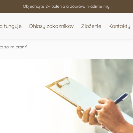
Objednajte 2+ balenia a dopravu hradíme my.
o funguje
Ohlasy zákazníkov
Zloženie
Kontakty
ko sa im brániť