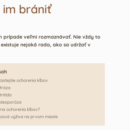
 im brániť
m prípade veľmi rozmaznávať. Nie vždy to
 existuje nejaká rada, ako sa udržať v
sah
astejšie ochorenia kĺbov
tróza
tritída
steoporóza
na ochorenia kĺbov?
bová výživa na prvom mieste