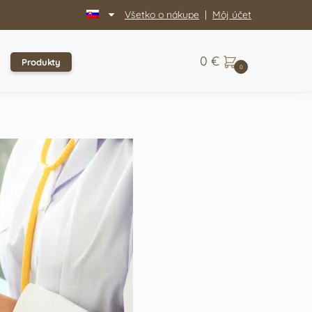
Všetko o nákupe
|
Môj účet
0
€
Produkty
0