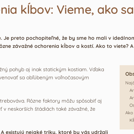
nia kĺbov: Vieme, ako sa
 Je preto pochopiteľné, že by sme ho mali v ideálno
ôzne závažné ochorenia kĺbov a kostí. Ako to viete? A
žný pohyb aj inak statickým kostiam. Vďaka
Ob
 venovať sa obľúbeným voľnočasovým
Najč
Ar
Ar
trebováva. Rôzne faktory môžu spôsobiť aj
O
v neskorších štádiách také závažné, že
Ako 
Kĺ
existujú nejaké triky, ktoré by vás udržali