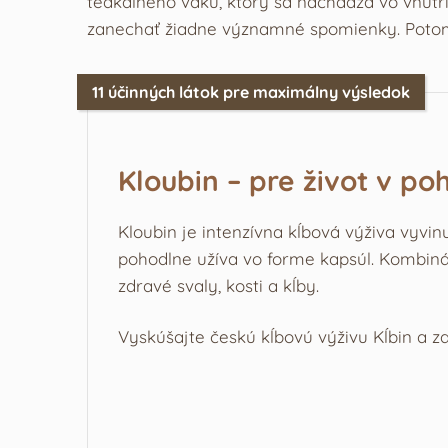
teakálneho vaku, ktorý sa nachádza vo vnútr
zanechať žiadne významné spomienky. Potom s
11 účinných látok pre maximálny výsledok
Kloubin – pre život v po
Kloubin je intenzívna kĺbová výživa vyvin
pohodlne užíva vo forme kapsúl. Kombiná
zdravé svaly, kosti a kĺby.
Vyskúšajte českú kĺbovú výživu Kĺbin a za