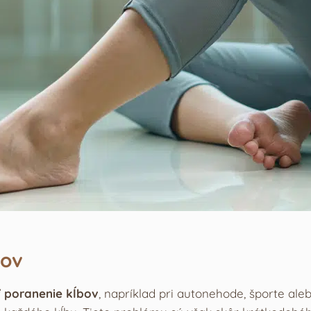
bov
ť
poranenie kĺbov
, napríklad pri autonehode, športe a