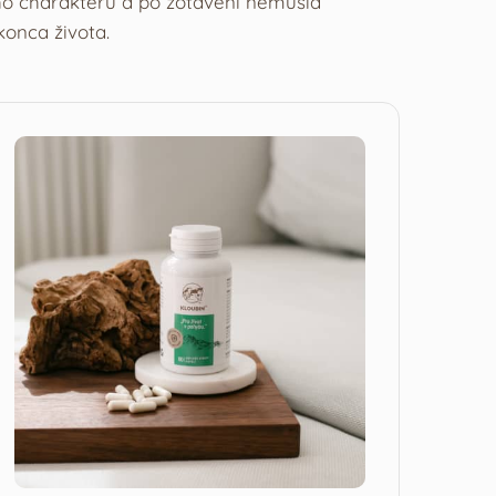
ho charakteru a po zotavení nemusia
onca života.