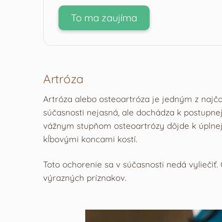
To ma zaujíma
Artróza
Artróza alebo osteoartróza je jedným z najčas
súčasnosti nejasná, ale dochádza k postupnej
vážnym stupňom osteoartrózy dôjde k úplnej
kĺbovými koncami kostí.
Toto ochorenie sa v súčasnosti nedá vylieči
výrazných príznakov.