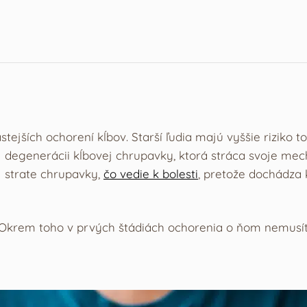
tejších ochorení kĺbov. Starší ľudia majú vyššie riziko t
 degenerácii kĺbovej chrupavky, ktorá stráca svoje mech
 strate chrupavky,
čo vedie k bolesti
, pretože dochádza
ť. Okrem toho v prvých štádiách ochorenia o ňom nemusít