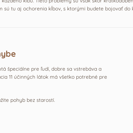
i každého kĺbu. Tieto problémy sú však skôr krátkodobé
ú tu aj ochorenia kĺbov, s ktorými budete bojovať do k
hybe
utá špeciálne pre ľudí, dobre sa vstrebáva a
cia 11 účinných látok má všetko potrebné pre
žite pohyb bez starostí.