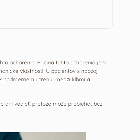
ohto ochorenia. Príčina tohto ochorenia je v
anické vlastnosti. U pacientov s naozaj
 k nadmernému treniu medzi kĺbmi a
e ani vedieť, pretože môže prebiehať bez