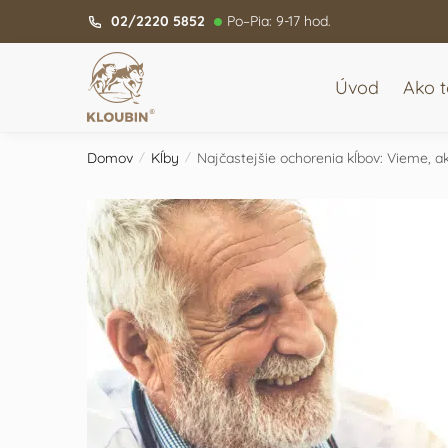
Skip
Skip
02/2220 5852
Po–Pia: 9-17 hod.
to
to
navigation
content
Úvod
Ako t
Domov
Kĺby
Najčastejšie ochorenia kĺbov: Vieme, a
/
/