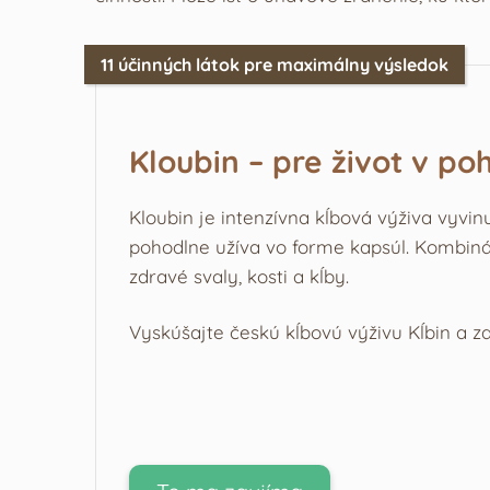
11 účinných látok pre maximálny výsledok
Kloubin – pre život v po
Kloubin je intenzívna kĺbová výživa vyvin
pohodlne užíva vo forme kapsúl. Kombiná
zdravé svaly, kosti a kĺby.
Vyskúšajte českú kĺbovú výživu Kĺbin a za