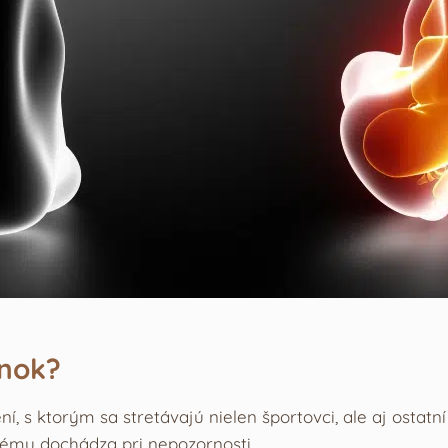
enok?
í, s ktorým sa stretávajú nielen športovci, ale aj ostat
orému dochádza pri nepozornosti.