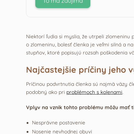
To ma zaujíma
Niektorí ľudia si myslia, že utrpeli zlomeni
o zlomeninu, bolesť členka je veľmi silná a 
stupňov, ktoré popisujú rozsah poškodenia vä
Najčastejšie príčiny jeho 
Príčinou podvrtnutia členka sú najmä väzy č
podobný ako pri
problémoch s kolenami
.
Vplyv na vznik tohto problému môžu mať ti
Nesprávne postavenie
Nosenie nevhodnej obuvi