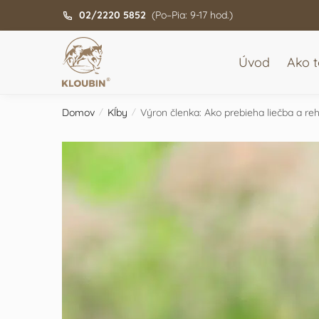
Skip
Skip
02/2220 5852
(Po–Pia: 9-17 hod.)
to
to
navigation
content
Úvod
Ako t
Domov
Kĺby
Výron členka: Ako prebieha liečba a reh
/
/