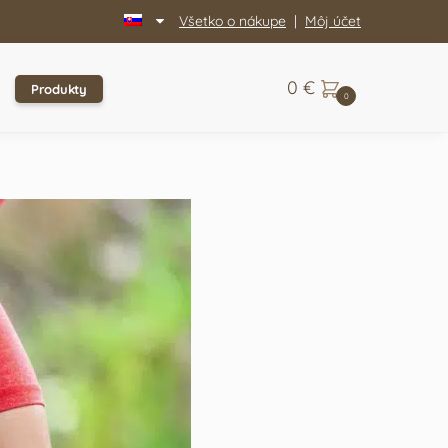
Všetko o nákupe
|
Môj účet
0
€
Produkty
0