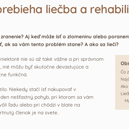
rebieha liečba a rehabil
 si zranenie? Aj keď môže ísť o zlomeninu alebo porane
iť, ak sa vám tento problém stane? A ako sa lieči?
 niektoré nie sú až také vážne a pri správnom
Ob
, iné môžu byť skutočne devastujúce a
Čo z
tne funkčná.
Najč
Ako 
ilo. Niekedy stačí ísť nakupovať v
Lieč
eden nešťastný pohyb, pri ktorom sa vám
My
li ľadu alebo pri chôdzi v blate na
rtnutý členok je na svete.