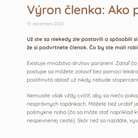
Výron členka: Ako p
19. decembra 2023
Už ste sa niekedy zle postavili a spôsobili
že si podvrtnete členok. Čo by ste mali rob
Existuje množstvo druhov poranení. Zatiaľ čo
postupe sa môžete zotaviť bez pomoci lekára
postihnutá oblasť už nikdy nebude stopercen
Nemusíte však vždy cvičiť, aby sa niečo pokaz
nesprávnych topánkach. Môžete tiež urobiť j
pošmykne noha (čo sa môže stať napríklad kvô
nespevnenej ceste). Skôr než sa nazdáte, vyv