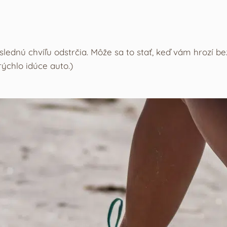
lednú chvíľu odstrčia. Môže sa to stať, keď vám hrozí b
ýchlo idúce auto.)