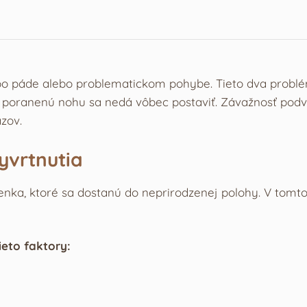
nu po páde alebo problematickom pohybe. Tieto dva probl
na poranenú nohu sa nedá vôbec postaviť. Závažnosť podv
zov.
vyvrtnutia
lenka, ktoré sa dostanú do neprirodzenej polohy. V tom
eto faktory: