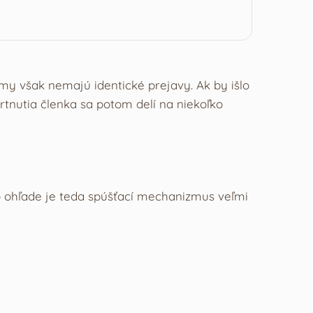
émy však nemajú identické prejavy. Ak by išlo
rtnutia členka sa potom delí na niekoľko
to ohľade je teda spúšťací mechanizmus veľmi