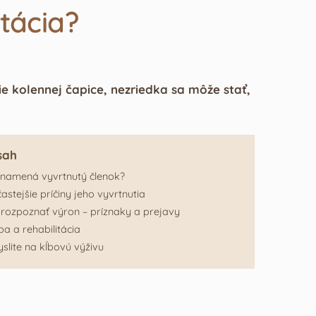
itácia?
nie kolennej čapice, nezriedka sa môže stať,
sah
namená vyvrtnutý členok?
astejšie príčiny jeho vyvrtnutia
rozpoznať výron – príznaky a prejavy
ba a rehabilitácia
slite na kĺbovú výživu