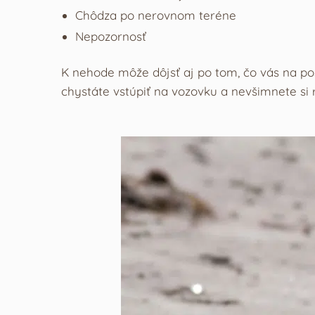
Chôdza po nerovnom teréne
Nepozornosť
K nehode môže dôjsť aj po tom, čo vás na pos
chystáte vstúpiť na vozovku a nevšimnete si r