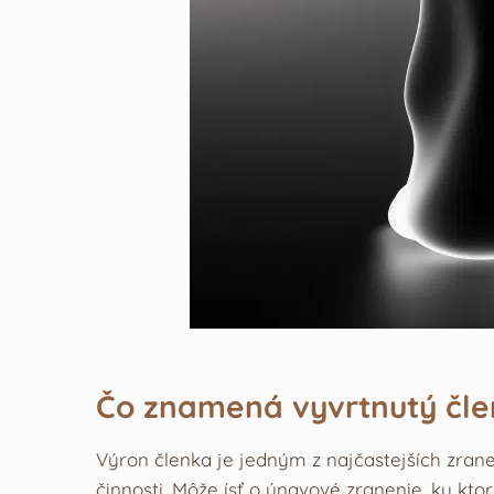
Čo znamená vyvrtnutý čl
Výron členka je jedným z najčastejších zranen
činnosti. Môže ísť o únavové zranenie, ku kt