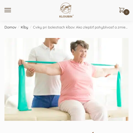
Skip
Skip
to
to
0
navigation
content
Domov
/
Kĺby
/
Cviky pri bolestiach kĺbov: Ako zlepšiť pohyblivosť a zmierniť bolesť?