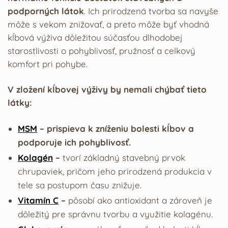
podporných látok
. Ich prirodzená tvorba sa navyše
môže s vekom znižovať, a preto môže byť vhodná
kĺbová výživa dôležitou súčasťou dlhodobej
starostlivosti o pohyblivosť, pružnosť a celkový
komfort pri pohybe.
V zložení kĺbovej výživy by nemali chýbať tieto
látky:
MSM
– prispieva k zníženiu bolesti kĺbov a
podporuje ich pohyblivosť.
Kolagén
–
tvorí základný stavebný prvok
chrupaviek, pričom jeho prirodzená produkcia v
tele sa postupom času znižuje.
Vitamín C
–
pôsobí ako antioxidant a zároveň je
dôležitý pre správnu tvorbu a využitie kolagénu.