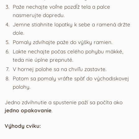
Paže nechajte voľne pozdĺž tela a palce
nasmerujte dopredu.
Jemne stiahnite lopatky k sebe a ramená držte
dole.
Pomaly zdvíhajte paže do výšky ramien.
Lakte nechajte počas celého pohybu mäkké,
teda nie úplne prepnuté.
V hornej polohe sa na chvíľu zastavte.
Potom sa pomaly vráťte späť do východiskovej
polohy.
Jedno zdvihnutie a spustenie paží sa počíta ako
jedno opakovanie
.
Výhody cviku: