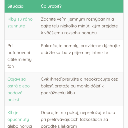
Situácia
Čo urobiť?
Kĺby sú ráno
Začnite veľmi jemným rozhýbaním a
stuhnuté
dajte telu niekoľko minút, kým prejdete
k väčšiemu rozsahu pohybu
Pri
Pokračujte pomaly, pravidelne dýchajte
naťahovaní
a držte sa iba v príjemnej intenzite
cítite mierny
ťah
Objaví sa
Cvik ihneď prerušte a nepokračujte cez
ostrá alebo
bolesť, pretože by mohlo dôjsť k
bodavá
podráždeniu kĺbu
bolesť
Kĺb je
Doprajte mu pokoj, nepreťažujte ho a
opuchnutý
pri pretrvávajúcich ťažkostiach sa
alebo horúci
poraďte s lekárom