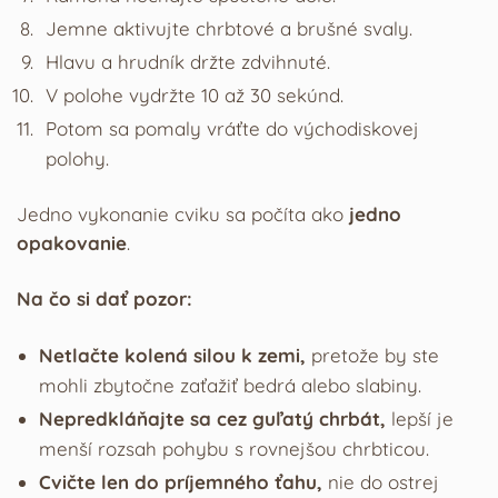
Jemne aktivujte chrbtové a brušné svaly.
Hlavu a hrudník držte zdvihnuté.
V polohe vydržte 10 až 30 sekúnd.
Potom sa pomaly vráťte do východiskovej
polohy.
Jedno vykonanie cviku sa počíta ako
jedno
opakovanie
.
Na čo si dať pozor:
Netlačte kolená silou k zemi,
pretože by ste
mohli zbytočne zaťažiť bedrá alebo slabiny.
Nepredkláňajte sa cez guľatý chrbát,
lepší je
menší rozsah pohybu s rovnejšou chrbticou.
Cvičte len do príjemného ťahu,
nie do ostrej