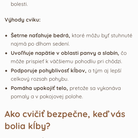
bolesti.
Výhody cviku:
Šetrne naťahuje bedrá,
ktoré môžu byť stuhnuté
najmä po dlhom sedení.
Uvoľňuje napätie v oblasti panvy a slabín,
čo
môže prispieť k väčšiemu pohodliu pri chôdzi.
Podporuje pohyblivosť kĺbov,
a tým aj lepší
celkový rozsah pohybu.
Pomáha upokojiť telo,
pretože sa vykonáva
pomaly a v pokojovej polohe.
Ako cvičiť bezpečne, keď vás
bolia kĺby?