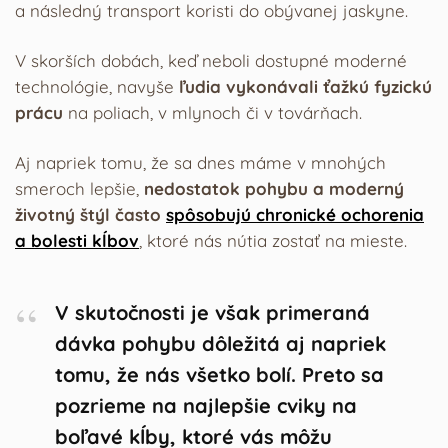
a následný transport koristi do obývanej jaskyne.
V skorších dobách, keď neboli dostupné moderné
technológie, navyše
ľudia vykonávali ťažkú fyzickú
prácu
na poliach, v mlynoch či v továrňach.
Aj napriek tomu, že sa dnes máme v mnohých
smeroch lepšie,
nedostatok pohybu a moderný
životný štýl často
spôsobujú chronické ochorenia
a bolesti kĺbov
, ktoré nás nútia zostať na mieste.
V skutočnosti je však primeraná
dávka pohybu dôležitá aj napriek
tomu, že nás všetko bolí. Preto sa
pozrieme na najlepšie cviky na
boľavé kĺby, ktoré vás môžu