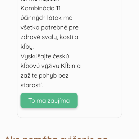
Kombinácia 11
účinných látok má
všetko potrebné pre
zdravé svaly, kosti a
kĺby.
Vyskúšajte českú
kĺbovú výživu Kĺbin a
zažite pohyb bez
starostí.
To ma zaujíma