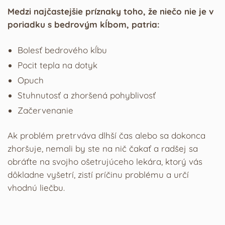
Medzi najčastejšie príznaky toho, že niečo nie je v
poriadku s bedrovým kĺbom, patria:
Bolesť bedrového kĺbu
Pocit tepla na dotyk
Opuch
Stuhnutosť a zhoršená pohyblivosť
Začervenanie
Ak problém pretrváva dlhší čas alebo sa dokonca
zhoršuje, nemali by ste na nič čakať a radšej sa
obráťte na svojho ošetrujúceho lekára, ktorý vás
dôkladne vyšetrí, zistí príčinu problému a určí
vhodnú liečbu.