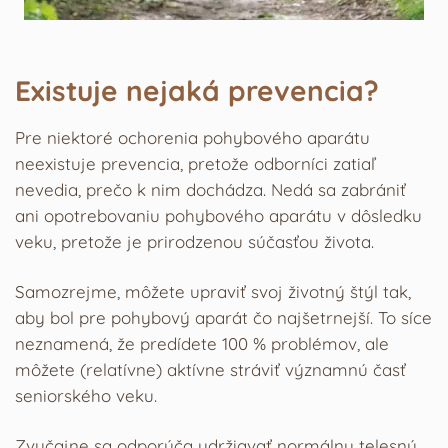
Existuje nejaká prevencia?
Pre niektoré ochorenia pohybového aparátu
neexistuje prevencia, pretože odborníci zatiaľ
nevedia, prečo k nim dochádza. Nedá sa zabrániť
ani opotrebovaniu pohybového aparátu v dôsledku
veku, pretože je prirodzenou súčasťou života.
Samozrejme, môžete upraviť svoj životný štýl tak,
aby bol pre pohybový aparát čo najšetrnejší. To síce
neznamená, že predídete 100 % problémov, ale
môžete (relatívne) aktívne stráviť významnú časť
seniorského veku.
Zvyčajne sa odporúča udržiavať normálnu telesnú