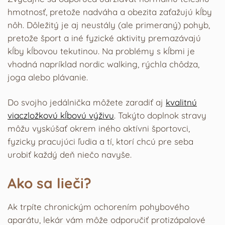
hmotnosť, pretože nadváha a obezita zaťažujú kĺby
nôh. Dôležitý je aj neustály (ale primeraný) pohyb,
pretože šport a iné fyzické aktivity premazávajú
kĺby kĺbovou tekutinou. Na problémy s kĺbmi je
vhodná napríklad nordic walking, rýchla chôdza,
joga alebo plávanie.
Do svojho jedálnička môžete zaradiť aj
kvalitnú
viaczložkovú kĺbovú výživu
. Takýto doplnok stravy
môžu vyskúšať okrem iného aktívni športovci,
fyzicky pracujúci ľudia a tí, ktorí chcú pre seba
urobiť každý deň niečo navyše.
Ako sa lieči?
Ak trpíte chronickým ochorením pohybového
aparátu, lekár vám môže odporučiť protizápalové