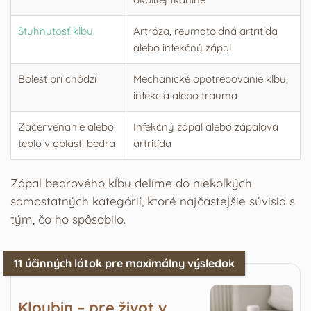
Stuhnutosť kĺbu
Artróza, reumatoidná artritída
alebo infekčný zápal
Bolesť pri chôdzi
Mechanické opotrebovanie kĺbu,
infekcia alebo trauma
Začervenanie alebo
Infekčný zápal alebo zápalová
teplo v oblasti bedra
artritída
Zápal bedrového kĺbu delíme do niekoľkých
samostatných kategórií, ktoré najčastejšie súvisia s
tým, čo ho spôsobilo.
11 účinných látok pre maximálny výsledok
Kloubin – pre život v