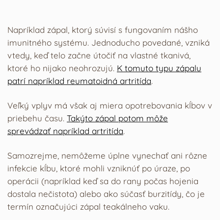
Napríklad zápal, ktorý súvisí s fungovaním nášho
imunitného systému. Jednoducho povedané, vzniká
vtedy, keď telo začne útočiť na vlastné tkanivá,
ktoré ho nijako neohrozujú.
K tomuto typu zápalu
patrí napríklad reumatoidná artritída
.
Veľký vplyv má však aj miera opotrebovania kĺbov v
priebehu času.
Takýto zápal potom môže
sprevádzať napríklad artritída
.
Samozrejme, nemôžeme úplne vynechať ani rôzne
infekcie kĺbu, ktoré mohli vzniknúť po úraze, po
operácii (napríklad keď sa do rany počas hojenia
dostala nečistota) alebo ako súčasť burzitídy, čo je
termín označujúci zápal teakálneho vaku.