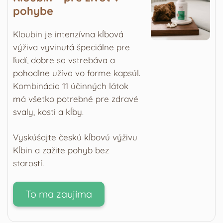
pohybe
Kloubin je intenzívna kĺbová
výživa vyvinutá špeciálne pre
ľudí, dobre sa vstrebáva a
pohodlne užíva vo forme kapsúl.
Kombinácia 11 účinných látok
má všetko potrebné pre zdravé
svaly, kosti a kĺby.
Vyskúšajte českú kĺbovú výživu
Kĺbin a zažite pohyb bez
starostí.
To ma zaujíma