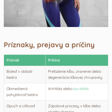
Príznaky, prejavy a príčiny
Príznak
Príčina
Bolesť v oblasti
Preťaženie kĺbu, zranenie alebo
bedra
degenerácia kĺbovej chrupavky
Obmedzená
Artritída alebo
burzitída
pohyblivosť bedra
Opuch a citlivosť
Zápalové procesy v kĺbe alebo
okolitej tkanine