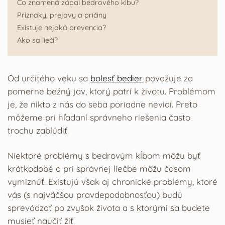
Čo znamená zápal bedrového kĺbu?
Príznaky, prejavy a príčiny
Existuje nejaká prevencia?
Ako sa lieči?
Od určitého veku sa
bolesť bedier
považuje za
pomerne bežný jav, ktorý patrí k životu. Problémom
je, že nikto z nás do seba poriadne nevidí. Preto
môžeme pri hľadaní správneho riešenia často
trochu zablúdiť.
Niektoré problémy s bedrovým kĺbom môžu byť
krátkodobé a pri správnej liečbe môžu časom
vymiznúť. Existujú však aj chronické problémy, ktoré
vás (s najväčšou pravdepodobnosťou) budú
sprevádzať po zvyšok života a s ktorými sa budete
musieť naučiť žiť.