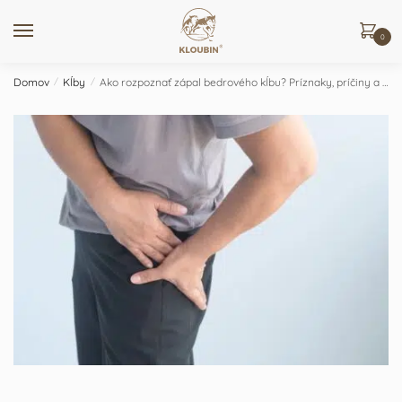
Skip
Skip
to
to
0
navigation
content
Domov
/
Kĺby
/
Ako rozpoznať zápal bedrového kĺbu? Príznaky, príčiny a pomoc