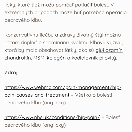
lieky, ktoré tiež môžu pomôcť potlačiť bolesť. V
extrémnych prípadoch môže byť potrebná operácia
bedrového kĺbu.
Konzervatívnu liečbu a zdravý životný štýl možno
potom doplniť o spomínanú kvalitnú kĺbovú výživu,
ktorá by mala obsahovať látky, ako sú
glukozamín
,
chondroitín
,
MSM
,
kolagén
a
kadidlovník pílovitý
.
Zdroj
https://www.webmd.com/pain-management/hip-
pain-causes-and-treatment
– Všetko o bolesti
bedrového kĺbu (anglicky)
https://www.nhs.uk/conditions/hip-pain/
– Bolesť
bedrového kĺbu (anglicky)