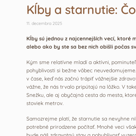
Kĺby a starnutie: Čo
11. decembra 2025
Kĺby sú jednou z najcennejších vecí, ktoré 
alebo ako by ste sa bez nich obišli počas 
Kým sme relatívne mladí a aktívni, pominuteľn
pohyblivosti si bežne vôbec neuvedomujeme.
v čase, keď nás začnú trápiť vážnejšie zdra
vážne, že nás trvalo pripútajú na lôžko. V ta
Snežku, ale aj obyčajná cesta do mesta, ktor
stoviek metrov.
Samozrejme platí, že starnutie sa nevyhne n
potrebné prirodzene počítať. Mnohé veci vša
bude náš zdravotný stav a pohyblivosť vyzer