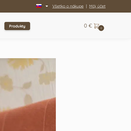
Všetko o nákupe
|
Môj účet
0
€
Produkty
0