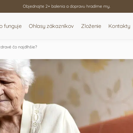
Objednajte 2+ balenia a dopravu hradíme my.
o funguje
Ohlasy zákazníkov
Zloženie
Kontakty
 zdravé čo najdlhšie?