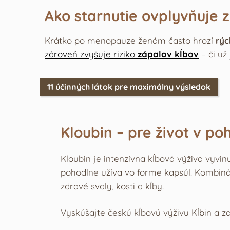
Ako starnutie ovplyvňuje 
Krátko po menopauze ženám často hrozí
rýc
zároveň zvyšuje riziko
zápalov kĺbov
– či už
11 účinných látok pre maximálny výsledok
Kloubin – pre život v po
Kloubin je intenzívna kĺbová výživa vyvin
pohodlne užíva vo forme kapsúl. Kombiná
zdravé svaly, kosti a kĺby.
Vyskúšajte českú kĺbovú výživu Kĺbin a za