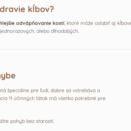
zdravie kĺbov?
hlejšie odvápňovanie kostí
, ktoré môže oslabiť aj kĺbov
 jednorazových, alebo dlhodobých.
hybe
utá špeciálne pre ľudí, dobre sa vstrebáva a
cia 11 účinných látok má všetko potrebné pre
žite pohyb bez starostí.