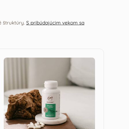
é štruktúry.
S pribúdajúcim vekom sa