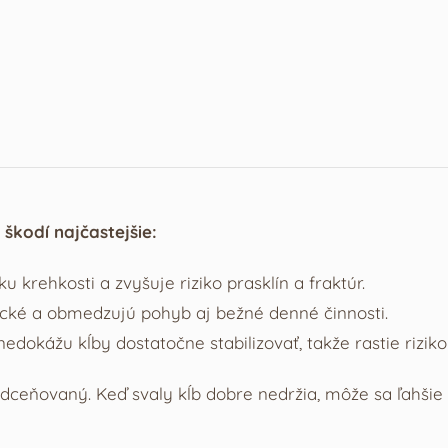
 škodí najčastejšie:
 krehkosti a zvyšuje riziko prasklín a fraktúr.
cké a obmedzujú pohyb aj bežné denné činnosti.
edokážu kĺby dostatočne stabilizovať, takže rastie riziko
ceňovaný. Keď svaly kĺb dobre nedržia, môže sa ľahšie 