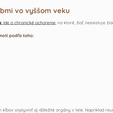
kĺbmi vo vyššom veku
a
. Ide o chronické ochorenie
, na ktoré, žiaľ, neexistuje ž
dnotí podľa toho:
 kĺbov ovplyvniť aj dôležité orgány v tele. Napríklad re