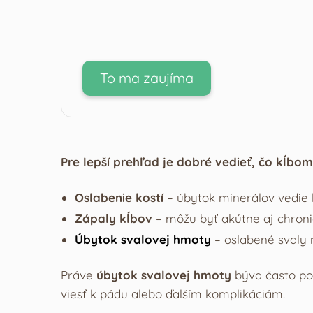
To ma zaujíma
Pre lepší prehľad je dobré vedieť, čo kĺbom
Oslabenie kostí
– úbytok minerálov vedie ku
Zápaly kĺbov
– môžu byť akútne aj chroni
Úbytok svalovej hmoty
– oslabené svaly n
Práve
úbytok svalovej hmoty
býva často pod
viesť k pádu alebo ďalším komplikáciám.