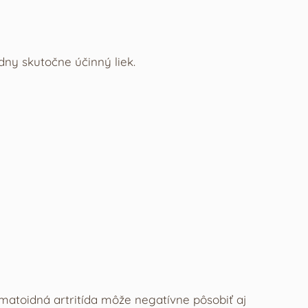
iadny skutočne účinný liek.
umatoidná artritída môže negatívne pôsobiť aj