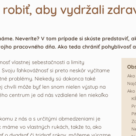
 robiť, aby vydržali zdra
máme. Neveríte? V tom prípade si skúste predstaviť, ak
svojho pracovného dňa. Ako teda chrániť pohyblivosť 
osť vlastnej sebestačnosti a limity
Ob
 Svoju ľahkovážnosť si preto neskôr vyčítame
Ako 
votné problémy. Niekedy sú dokonca také
Najč
kej chvíli môže byť len snom nielen výstup na
Ako 
ého centrum je od nás vzdialené len niekoľko
Kĺ
Pr
Pi
ikomu z nás a s určitými obmedzeniami je
Z
k máme vo vlastných rukách, takže to, ako
Ne
ať o dvadsať či tridsať rokov, môžeme výrazne