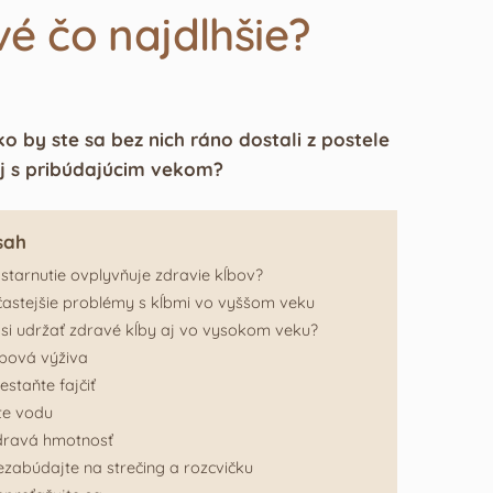
vé čo najdlhšie?
o by ste sa bez nich ráno dostali z postele
aj s pribúdajúcim vekom?
sah
starnutie ovplyvňuje zdravie kĺbov?
astejšie problémy s kĺbmi vo vyššom veku
si udržať zdravé kĺby aj vo vysokom veku?
bová výživa
estaňte fajčiť
te vodu
dravá hmotnosť
zabúdajte na strečing a rozcvičku