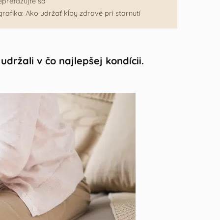
preťažujte sa
grafika: Ako udržať kĺby zdravé pri starnutí
držali v čo najlepšej kondícii.