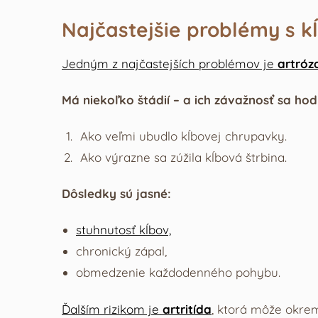
Najčastejšie problémy s 
Jedným z najčastejších problémov je
artróz
Má niekoľko štádií – a ich závažnosť sa ho
Ako veľmi ubudlo kĺbovej chrupavky.
Ako výrazne sa zúžila kĺbová štrbina.
Dôsledky sú jasné:
stuhnutosť kĺbov,
chronický zápal,
obmedzenie každodenného pohybu.
Ďalším rizikom je
artritída
, ktorá môže okrem